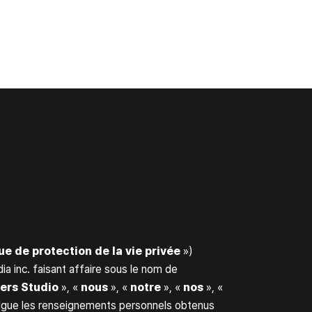
ue de protection de la vie privée
»)
 inc. faisant affaire sous le nom de
ers Studio
», «
nous
», «
notre
», «
nos
», «
ivulgue les renseignements personnels obtenus