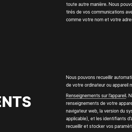
Journal
toute autre manière. Nous pouv
tirés de vos communications avec
T
comme votre nom et votre adres
Politiq
Nous pouvons recueillir automa
de votre ordinateur ou appareil m
ENTS
Renseignements sur l’appareil
. 
renseignements de votre appareil
navigateur web, la version du sy
applicable), et les identifiants
recueillir et stocker vos paramè