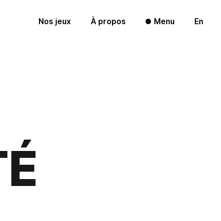
Nos jeux
À propos
Menu
En
SEASON: Une lettre
pour l'avenir
Darwin Project
TÉ