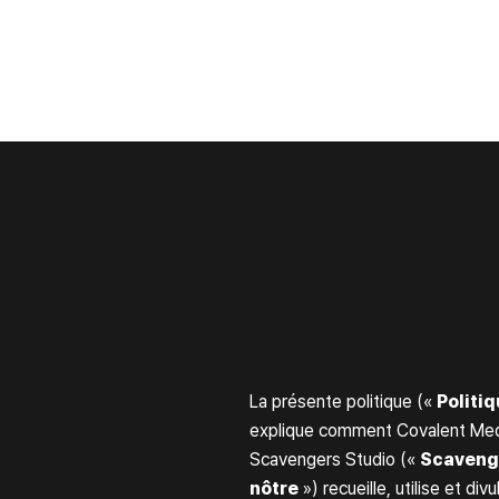
La présente politique («
Politiq
explique comment Covalent Media
Scavengers Studio («
Scaveng
nôtre
») recueille, utilise et d